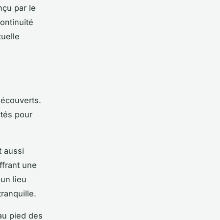
çu par le
ontinuité
tuelle
découverts.
ités pour
 aussi
ffrant une
un lieu
ranquille.
au pied des