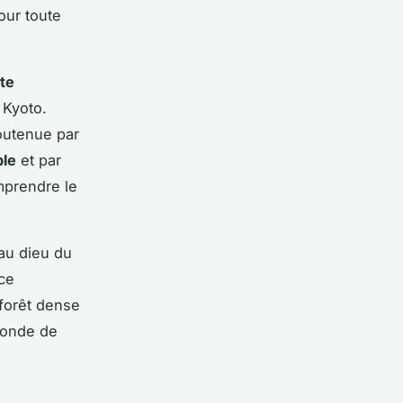
our toute
te
 Kyoto.
outenue par
le
et par
prendre le
au dieu du
 ce
 forêt dense
monde de