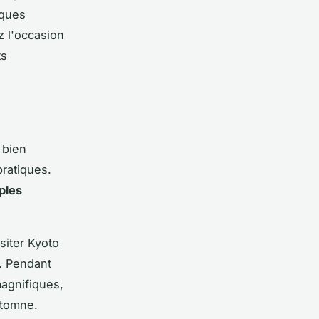
iques
z l'occasion
ts
e bien
pratiques.
ples
siter Kyoto
. Pendant
magnifiques,
utomne.