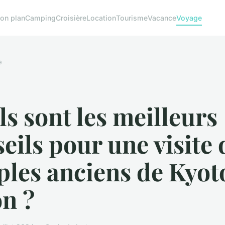
on plan
Camping
Croisière
Location
Tourisme
Vacance
Voyage
e
s sont les meilleurs
eils pour une visite 
les anciens de Kyot
n ?