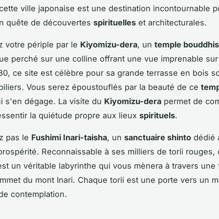
 cette ville japonaise est une destination incontournable p
n quête de découvertes
spirituelles
et architecturales.
votre périple par le
Kiyomizu-dera
, un
temple bouddhis
e perché sur une colline offrant une vue imprenable sur
0, ce site est célèbre pour sa grande terrasse en bois s
iliers. Vous serez époustouflés par la beauté de ce
temp
ui s'en dégage. La visite du
Kiyomizu-dera
permet de com
essentir la quiétude propre aux lieux
spirituels
.
 pas le
Fushimi Inari-taisha
, un
sanctuaire shinto
dédié 
 prospérité. Reconnaissable à ses milliers de torii rouges,
est un véritable labyrinthe qui vous mènera à travers une
mmet du mont Inari. Chaque torii est une porte vers un 
 de contemplation.