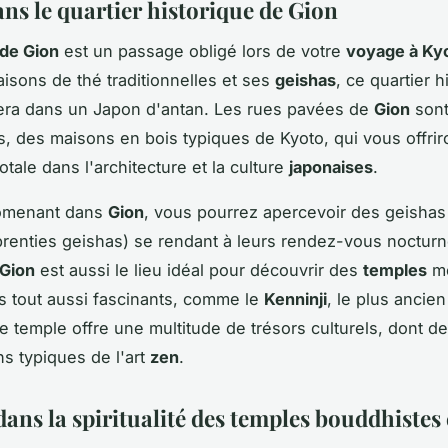
ans le quartier historique de Gion
 de Gion
est un passage obligé lors de votre
voyage à Ky
isons de thé traditionnelles et ses
geishas
, ce quartier h
era dans un Japon d'antan. Les rues pavées de
Gion
sont
, des maisons en bois typiques de Kyoto, qui vous offrir
tale dans l'architecture et la culture
japonaises
.
omenant dans
Gion
, vous pourrez apercevoir des geishas
renties geishas) se rendant à leurs rendez-vous nocturn
 Gion
est aussi le lieu idéal pour découvrir des
temples
mo
 tout aussi fascinants, comme le
Kenninji
, le plus ancie
e temple offre une multitude de trésors culturels, dont d
ns typiques de l'art
zen
.
ans la spiritualité des temples bouddhistes 