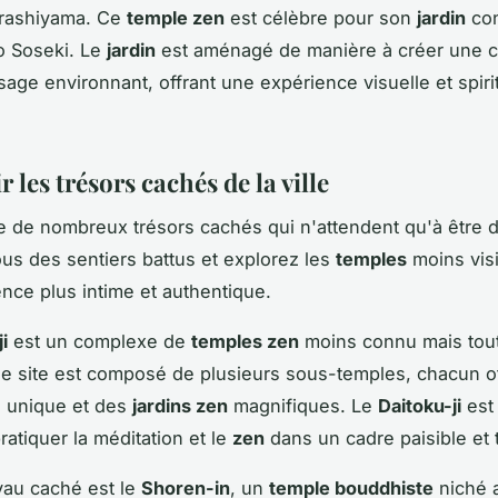
Arashiyama. Ce
temple zen
est célèbre pour son
jardin
con
 Soseki. Le
jardin
est aménagé de manière à créer une c
sage environnant, offrant une expérience visuelle et spiri
 les trésors cachés de la ville
e de nombreux trésors cachés qui n'attendent qu'à être 
us des sentiers battus et explorez les
temples
moins vis
nce plus intime et authentique.
i
est un complexe de
temples zen
moins connu mais tout
Ce site est composé de plusieurs sous-temples, chacun o
 unique et des
jardins zen
magnifiques. Le
Daitoku-ji
est 
ratiquer la méditation et le
zen
dans un cadre paisible et t
yau caché est le
Shoren-in
, un
temple bouddhiste
niché 