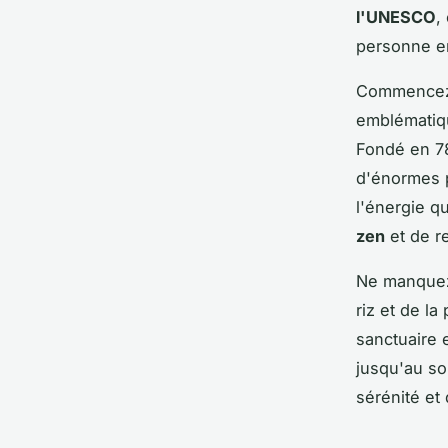
l'UNESCO
,
personne e
Commencez 
emblématiqu
Fondé en 78
d'énormes p
l'énergie q
zen
et de r
Ne manquez
riz et de la
sanctuaire 
jusqu'au so
sérénité et