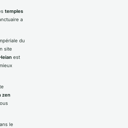
les
temples
nctuaire a
impériale du
n site
Heian
est
 mieux
te
n zen
vous
ans le