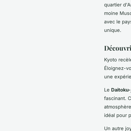
quartier d'
moine Muso
avec le pay
unique.
Découvrir
Kyoto recèl
Éloignez-vo
une expérie
Le
Daitoku-j
fascinant. 
atmosphère
idéal pour p
Un autre jo