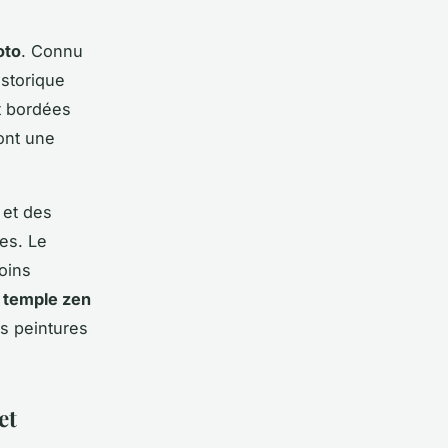
oto
. Connu
istorique
 bordées
ont une
 et des
es. Le
ins
n
temple zen
es peintures
et