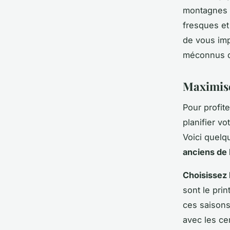
montagnes 
fresques e
de vous imp
méconnus 
Maximise
Pour profit
planifier v
Voici quelq
anciens de
Choisissez 
sont le pri
ces saisons
avec les ce