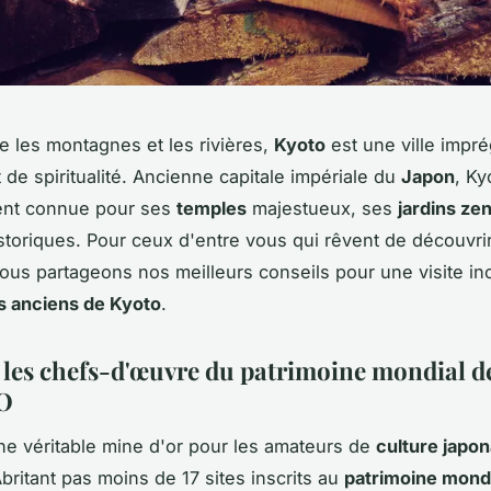
e les montagnes et les rivières,
Kyoto
est une ville impr
t de spiritualité. Ancienne capitale impériale du
Japon
, Ky
nt connue pour ses
temples
majestueux, ses
jardins ze
istoriques. Pour ceux d'entre vous qui rêvent de découvrir 
ous partageons nos meilleurs conseils pour une visite in
s anciens de Kyoto
.
 les chefs-d'œuvre du patrimoine mondial d
O
ne véritable mine d'or pour les amateurs de
culture japon
Abritant pas moins de 17 sites inscrits au
patrimoine mondi