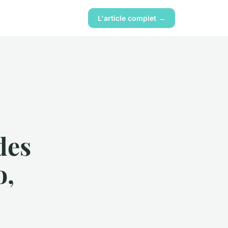
L'article complet →
des
o,