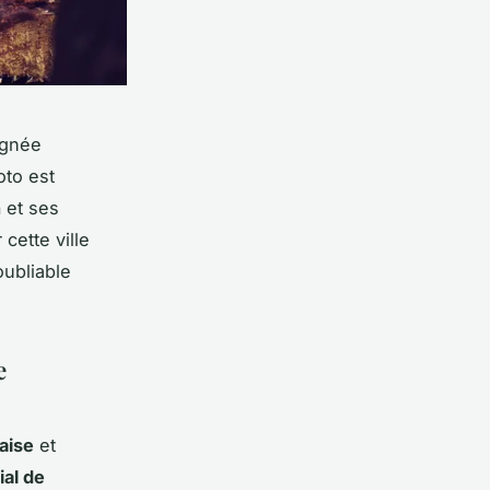
égnée
oto est
n
et ses
cette ville
oubliable
e
aise
et
al de