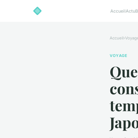
Accueil
Actu
B
Accueil
›
Voyag
VOYAGE
Quel
cons
temp
Japo