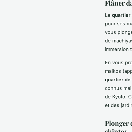
Flâner d
Le
quartier
pour ses ma
vous plong
de machiyas
immersion to
En vous pr
maikos (app
quartier de
connus mais
de Kyoto. C
et des jardi
Plonger d
shintos