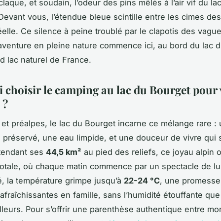
claque, et soudain, l’odeur des pins mêlés à l’air vif du la
. Devant vous, l’étendue bleue scintille entre les cimes de
elle. Ce silence à peine troublé par le clapotis des vaguel
 l’aventure en pleine nature commence ici, au bord du lac 
nd lac naturel de France.
 choisir le camping au lac du Bourget pour 
 ?
 et préalpes, le lac du Bourget incarne ce mélange rare :
préservé, une eau limpide, et une douceur de vivre qui 
Étendant ses
44,5 km²
au pied des reliefs, ce joyau alpin 
otale, où chaque matin commence par un spectacle de lu
té, la température grimpe jusqu’à
22-24 °C
, une promesse
afraîchissantes en famille, sans l’humidité étouffante que
illeurs. Pour s’offrir une parenthèse authentique entre m