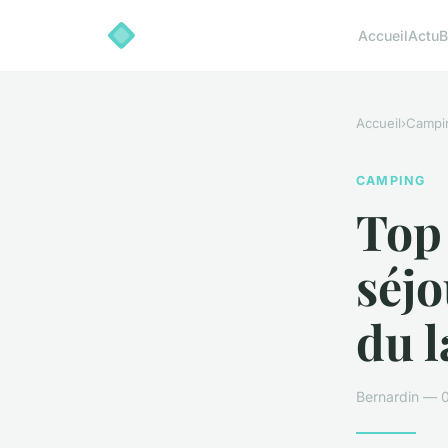
Accueil
Actu
B
Accueil
›
Campi
CAMPING
Top
séjo
du l
Bernardin — 0