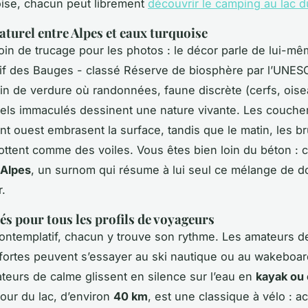
ise, chacun peut librement
découvrir le camping au lac 
aturel entre Alpes et eaux turquoise
soin de trucage pour les photos : le décor parle de lui-m
if des Bauges - classé Réserve de biosphère par l’UNESC
rin de verdure où randonnées, faune discrète (cerfs, ois
ciels immaculés dessinent une nature vivante. Les coucher
ant ouest embrasent la surface, tandis que le matin, les 
lottent comme des voiles. Vous êtes bien loin du béton : c’
 Alpes
, un surnom qui résume à lui seul ce mélange de d
.
tés pour tous les profils de voyageurs
contemplatif, chacun y trouve son rythme. Les amateurs d
fortes peuvent s’essayer au ski nautique ou au wakeboar
teurs de calme glissent en silence sur l’eau en
kayak ou 
tour du lac, d’environ
40 km
, est une classique à vélo : a