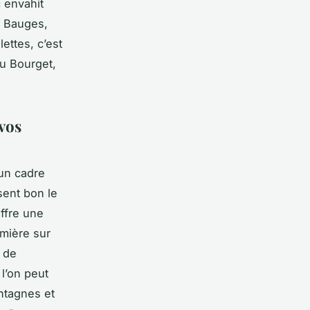
c envahit
s Bauges,
ettes, c’est
du Bourget,
vos
 un cadre
sent bon le
offre une
mière sur
 de
 l’on peut
ontagnes et