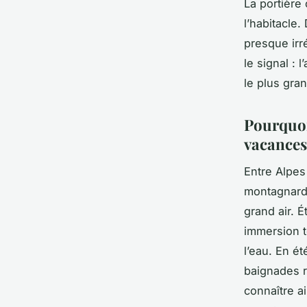
La portière 
l’habitacle
presque irré
le signal :
le plus gra
Pourquoi
vacances
Entre Alpes
montagnard 
grand air. 
immersion t
l’eau. En é
baignades r
connaître a