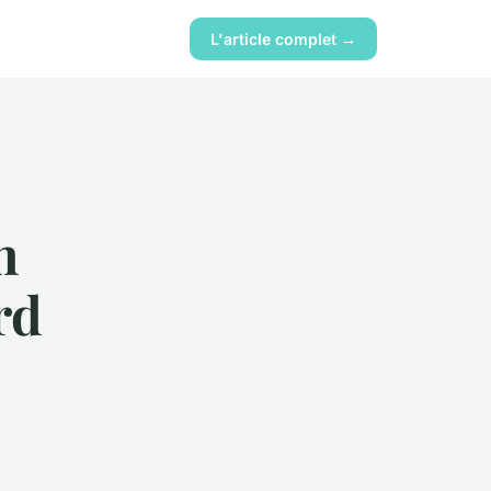
L'article complet →
n
rd