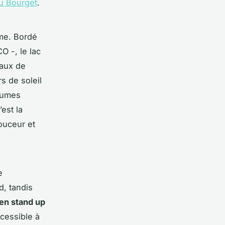
du Bourget
.
ême. Bordé
O -, le lac
eaux de
s de soleil
brumes
est la
ouceur et
e
d, tandis
en stand up
ccessible à