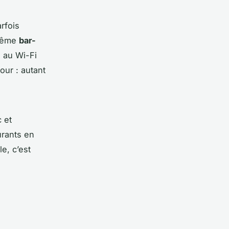
arfois
 même
bar-
s au Wi-Fi
ur : autant
 et
urants en
le, c’est