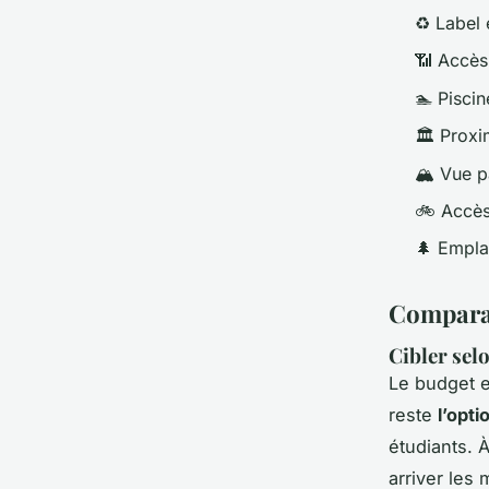
♻️
Label
📶
Accès
🏊
Piscin
🏛️
Proxi
🏔️
Vue p
🚲
Accès 
🌲
Empla
Comparati
Cibler sel
Le budget e
reste
l’opt
étudiants. 
arriver les 