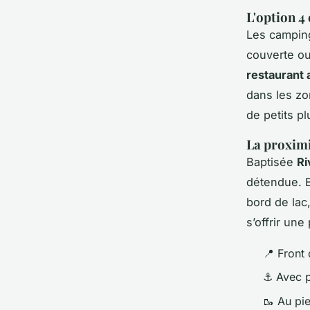
L'option 4
Les campings
couverte ou
restaurant 
dans les zo
de petits pl
La proximi
Baptisée
Ri
détendue. E
bord de lac,
s’offrir une
📍
Front 
⚓
Avec p
🥾
Au pi