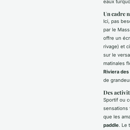
eaux turquo
Un cadre n
Ici, pas be
par le Mass
offre un éc
rivage) et 
sur le vers
matinales f
Riviera des
de grandeur
Des activi
Sportif ou 
sensations 
que les ama
paddle
. Le 