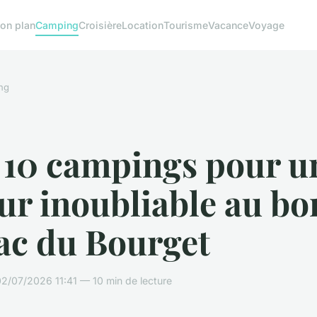
on plan
Camping
Croisière
Location
Tourisme
Vacance
Voyage
ng
 10 campings pour u
ur inoubliable au bo
ac du Bourget
2/07/2026 11:41 — 10 min de lecture