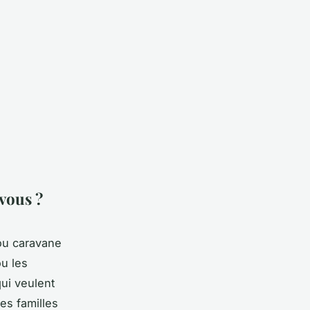
 vous ?
 ou caravane
ou les
ui veulent
les familles