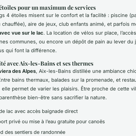
 étoiles pour un maximum de services
 4 étoiles misent sur le confort et la facilité : piscine (p
 chauffée), aire de jeux, club enfants animé, et parfois
avec vue sur le lac
. La location de vélos sur place, l’accè
nes communes, ou encore un dépôt de pain au lever du jo
us qui font la différence.
té avec Aix-les-Bains et ses thermes
viera des Alpes
, Aix-les-Bains distillée une ambiance chic
ntre bains thermaux, balades sur la promenade, et resta
 elle permet de varier les plaisirs. Être proche de cette vil
 parenthèse bien-être sans sacrifier la nature.
de lac avec accès baignade direct
ort privé ou mise à l’eau gratuite pour canoës
ed des sentiers de randonnée