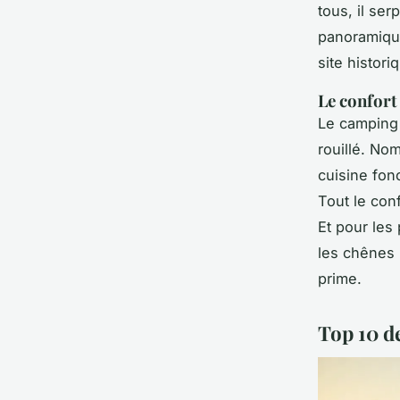
tous, il ser
panoramique
site histori
Le confort
Le camping 
rouillé. No
cuisine fonc
Tout le con
Et pour les
les chênes 
prime.
Top 10 de