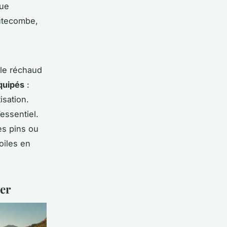
vue
autecombe,
 le réchaud
quipés
:
isation.
essentiel.
es pins ou
oiles en
ier